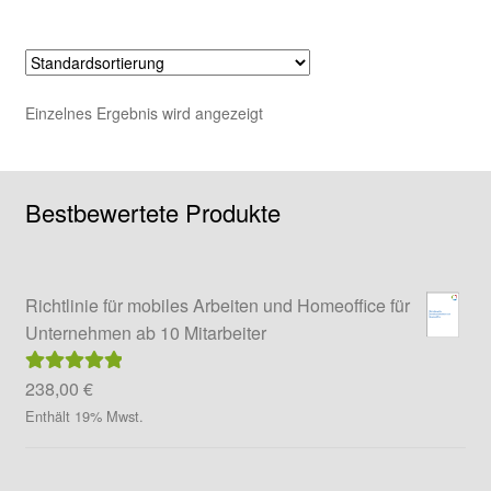
mehrere
Varianten
auf.
Die
Einzelnes Ergebnis wird angezeigt
Optionen
können
auf
Bestbewertete Produkte
der
Produktseite
gewählt
werden
Richtlinie für mobiles Arbeiten und Homeoffice für
Unternehmen ab 10 Mitarbeiter
238,00
€
Bewertet mit
5.00
von 5
Enthält 19% Mwst.