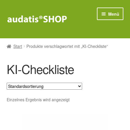
Zur
Zum
Menü
Navigation
Inhalt
springen
springen
Compliance
Start
Produkte verschlagwortet mit „KI-Checkliste“
Unter
Datenschutz
öffnen
KI-Checkliste
Unter
IT-Sicherheit
öffnen
Bestseller
Einzelnes Ergebnis wird angezeigt