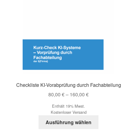
Checkliste KI-Vorabprüfung durch Fachabteilung
Preisspanne:
80,00
€
–
160,00
€
80,00 €
Enthält 19% Mwst.
bis
Kostenloser Versand
160,00 €
Dieses
Ausführung wählen
Produkt
weist