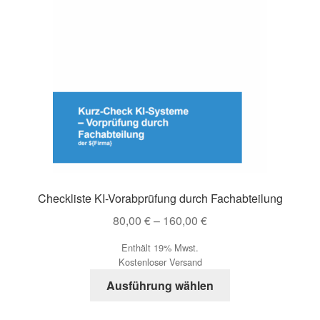
Checkliste KI-Vorabprüfung durch Fachabteilung
Preisspanne:
80,00
€
–
160,00
€
80,00 €
Enthält 19% Mwst.
bis
Kostenloser Versand
160,00 €
Dieses
Ausführung wählen
Produkt
weist