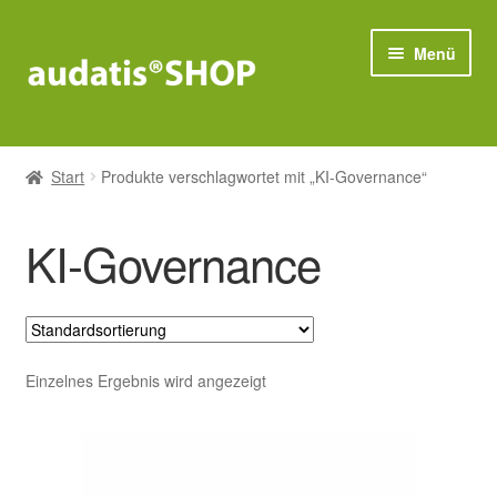
Zur
Zum
Menü
Navigation
Inhalt
springen
springen
Compliance
Start
Produkte verschlagwortet mit „KI-Governance“
Unter
Datenschutz
öffnen
KI-Governance
Unter
IT-Sicherheit
öffnen
Bestseller
Einzelnes Ergebnis wird angezeigt