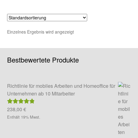
mehrere
Varianten
auf.
Die
Einzelnes Ergebnis wird angezeigt
Optionen
können
auf
Bestbewertete Produkte
der
Produktseite
gewählt
werden
Richtlinie für mobiles Arbeiten und Homeoffice für
Unternehmen ab 10 Mitarbeiter
238,00
€
Bewertet mit
5.00
von 5
Enthält 19% Mwst.