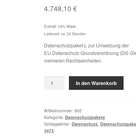
4.748,10
€
Enthält 19% Mwst.
Lieferzeit: ca. 24 Stunden
Datenschutzpaket L zur Umsetzung der
EU Datenschutz-Grundverordnung (DS-GV
mehreren Rechtseinheiten.
audatis
In den Warenkorb
DATENSCHUTZPAKET
L
geeignet
für
Artikelnummer:
802
Kategorie:
Datenschutzpakete
Unternehmensgruppen
Schlagwörter:
Datenschutz
,
Datenschutzpake
[Digital]
3473
Menge