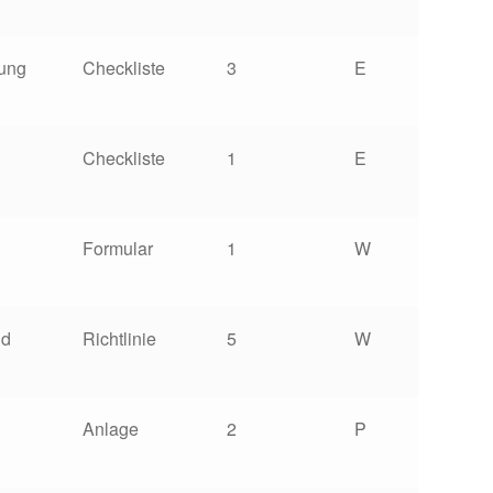
ung
Checkliste
3
E
Checkliste
1
E
Formular
1
W
nd
Richtlinie
5
W
Anlage
2
P