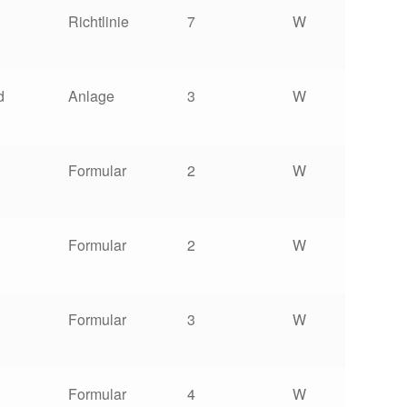
Richtlinie
7
W
d
Anlage
3
W
Formular
2
W
Formular
2
W
Formular
3
W
Formular
4
W