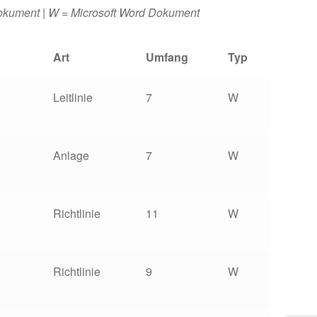
Dokument | W = Microsoft Word Dokument
Art
Umfang
Typ
Leitlinie
7
W
Anlage
7
W
Richtlinie
11
W
Richtlinie
9
W