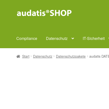
Zur
Zum
Navigation
Inhalt
springen
springen
Compliance
Datenschutz
IT-Sicherheit
Start
Datenschutz
Datenschutzpakete
audatis DA