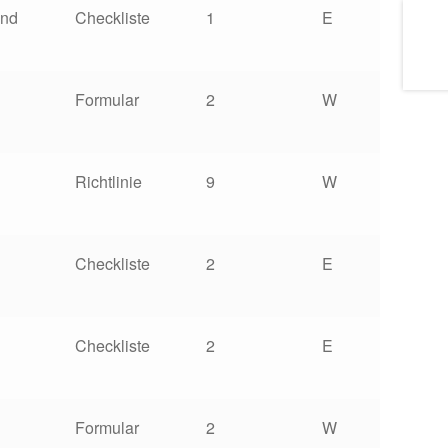
und
Checkliste
1
E
Formular
2
W
Richtlinie
9
W
Checkliste
2
E
Checkliste
2
E
Formular
2
W