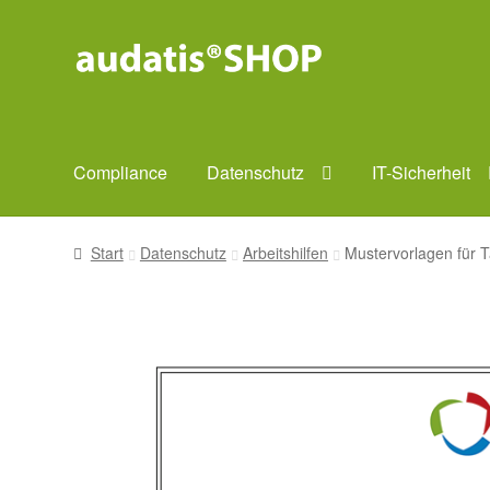
Zur
Zum
Navigation
Inhalt
springen
springen
Compliance
Datenschutz
IT-Sicherheit
Start
Datenschutz
Arbeitshilfen
Mustervorlagen für 