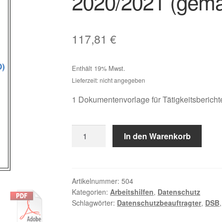
2020/2021 (gem
117,81
€
Enthält 19% Mwst.
Lieferzeit: nicht angegeben
1 Dokumentenvorlage für Tätigkeitsberich
Mustervorlagen
In den Warenkorb
für
Tätigkeitsbericht
des
Datenschutzbeauftragten
Artikelnummer:
504
Kategorien:
Arbeitshilfen
,
Datenschutz
2020/2021
Schlagwörter:
Datenschutzbeauftragter
,
DSB
(gemäß
DS-