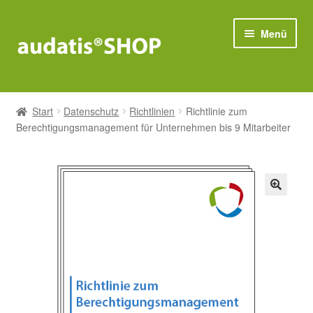
Zur
Zum
Menü
Navigation
Inhalt
springen
springen
Compliance
Start
Datenschutz
Richtlinien
Richtlinie zum
Unter
Berechtigungsmanagement für Unternehmen bis 9 Mitarbeiter
Datenschutz
öffnen
Unter
IT-Sicherheit
öffnen
Bestseller
🔍