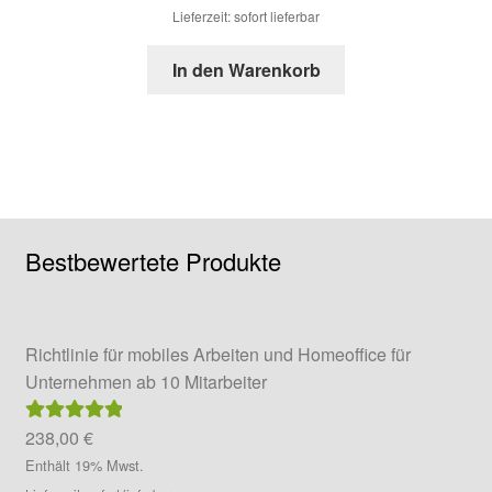
Lieferzeit: sofort lieferbar
In den Warenkorb
Bestbewertete Produkte
Richtlinie für mobiles Arbeiten und Homeoffice für
Unternehmen ab 10 Mitarbeiter
238,00
€
Bewertet mit
5.00
von 5
Enthält 19% Mwst.