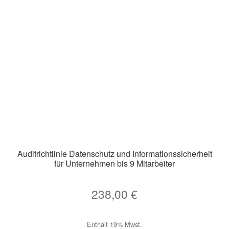
Die
Optionen
können
auf
der
Produktseite
gewählt
werden
Auditrichtlinie Datenschutz und Informationssicherheit
für Unternehmen bis 9 Mitarbeiter
238,00
€
Enthält 19% Mwst.