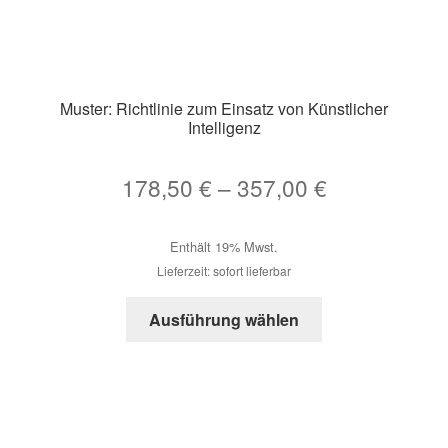
Muster: Richtlinie zum Einsatz von Künstlicher
Intelligenz
Preisspann
178,50
€
–
357,00
€
178,50 €
Enthält 19% Mwst.
bis
Lieferzeit: sofort lieferbar
357,00 €
Dieses
Ausführung wählen
Produkt
weist
mehrere
Varianten
auf.