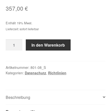
357,00
€
Enthält 19% Mwst.
Lieferzeit: sofort lieferbar
Richtlinie
In den Warenkorb
zum
Berechtigungsmanagement
für
Unternehmen
Artikelnummer:
801-08_S
Kategorien:
Datenschutz
,
Richtlinien
bis
9
Mitarbeiter
Menge
Beschreibung