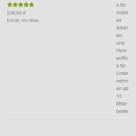
238,00
€
Bewertet mit
5.00
von 5
Enthält 19% Mwst.