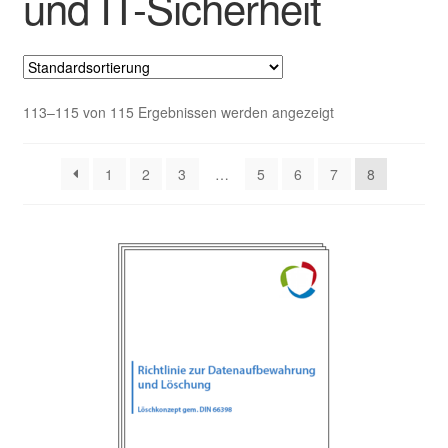
und IT-Sicherheit
113–115 von 115 Ergebnissen werden angezeigt
1
2
3
…
5
6
7
8