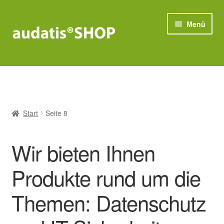
Zur
Zum
Menü
Navigation
Inhalt
springen
springen
Compliance
Unter
Datenschutz
öffnen
Start
Seite 8
Unter
IT-Sicherheit
öffnen
Wir bieten Ihnen
Bestseller
Produkte rund um die
Themen: Datenschutz