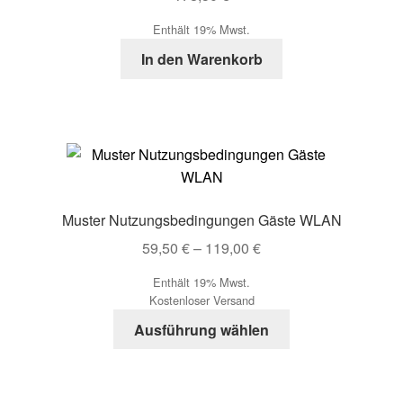
der
Enthält 19% Mwst.
Produktseite
In den Warenkorb
gewählt
werden
Muster Nutzungsbedingungen Gäste WLAN
Preisspanne:
59,50
€
–
119,00
€
59,50 €
Enthält 19% Mwst.
bis
Kostenloser Versand
119,00 €
Dieses
Ausführung wählen
Produkt
weist
mehrere