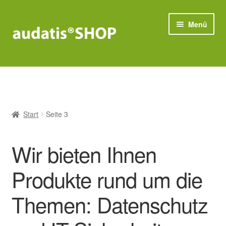
Zur
Zum
Menü
Navigation
Inhalt
springen
springen
Compliance
Unter
Datenschutz
öffnen
Start
Seite 3
Unter
IT-Sicherheit
öffnen
Wir bieten Ihnen
Bestseller
Produkte rund um die
Themen: Datenschutz