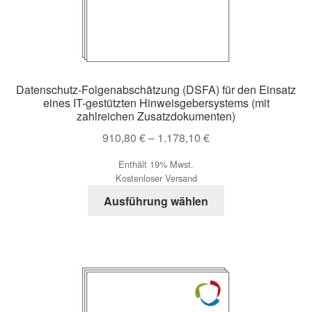
Datenschutz-Folgenabschätzung (DSFA) für den Einsatz
eines IT-gestützten Hinweisgebersystems (mit
zahlreichen Zusatzdokumenten)
Preisspanne:
910,80
€
–
1.178,10
€
910,80 €
Enthält 19% Mwst.
bis
Kostenloser Versand
1.178,10 €
Dieses
Ausführung wählen
Produkt
weist
mehrere
Varianten
auf.
Die