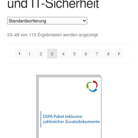
und IT-Sicherheit
33–48 von 115 Ergebnissen werden angezeigt
1
2
3
4
5
6
7
8