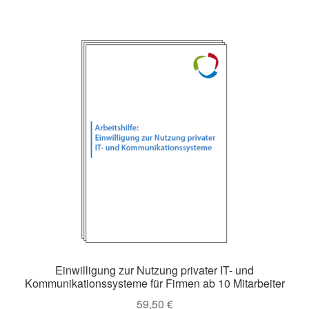
weist
mehrere
Varianten
auf.
Die
Optionen
können
auf
der
Produktseite
gewählt
werden
Einwilligung zur Nutzung privater IT- und
Kommunikationssysteme für Firmen ab 10 Mitarbeiter
59,50
€