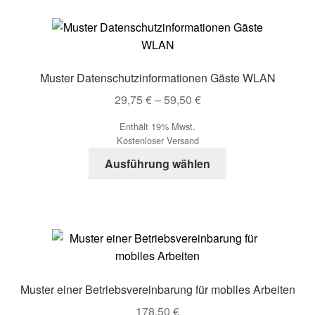
Muster Datenschutzinformationen Gäste WLAN
Preisspanne:
29,75
€
–
59,50
€
29,75 €
Enthält 19% Mwst.
bis
Kostenloser Versand
59,50 €
Dieses
Ausführung wählen
Produkt
weist
mehrere
Varianten
auf.
Die
Optionen
Muster einer Betriebsvereinbarung für mobiles Arbeiten
können
178,50
€
auf