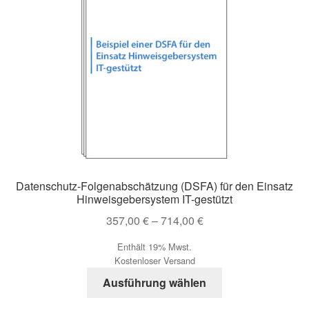
Optionen
können
auf
der
Produktseite
gewählt
werden
Datenschutz-Folgenabschätzung (DSFA) für den Einsatz
Hinweisgebersystem IT-gestützt
Preisspanne:
357,00
€
–
714,00
€
357,00 €
Enthält 19% Mwst.
bis
Kostenloser Versand
714,00 €
Dieses
Ausführung wählen
Produkt