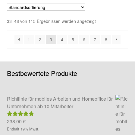
Varianten
auf.
Die
33–48 von 115 Ergebnissen werden angezeigt
Optionen
können
auf
1
2
3
4
5
6
7
8
der
Produktseite
gewählt
werden
Bestbewertete Produkte
Richtlinie für mobiles Arbeiten und Homeoffice für
Unternehmen ab 10 Mitarbeiter
238,00
€
Bewertet mit
5.00
von 5
Enthält 19% Mwst.