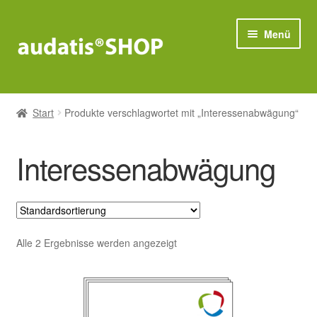
Zur
Zum
Menü
Navigation
Inhalt
springen
springen
Compliance
Start
Produkte verschlagwortet mit „Interessenabwägung“
Unter
Datenschutz
öffnen
Interessenabwägung
Unter
IT-Sicherheit
öffnen
Bestseller
Alle 2 Ergebnisse werden angezeigt