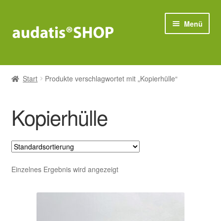
Zur
Zum
Menü
Navigation
Inhalt
springen
springen
Compliance
Start
Produkte verschlagwortet mit „Kopierhülle“
Unter
Datenschutz
öffnen
Kopierhülle
Unter
IT-Sicherheit
öffnen
Bestseller
Einzelnes Ergebnis wird angezeigt