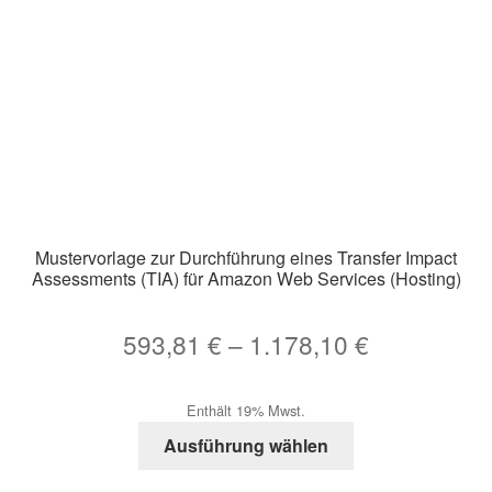
auf
der
Produktseite
gewählt
werden
Mustervorlage zur Durchführung eines Transfer Impact
Assessments (TIA) für Amazon Web Services (Hosting)
Preisspann
593,81
€
–
1.178,10
€
593,81 €
Enthält 19% Mwst.
bis
Dieses
Ausführung wählen
1.178,10 €
Produkt
weist