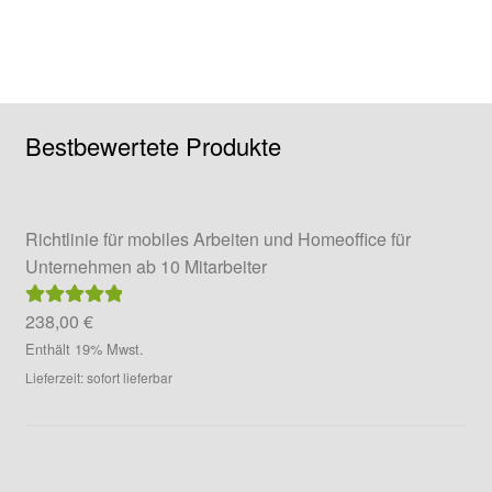
mehrere
Varianten
auf.
Die
Optionen
Bestbewertete Produkte
können
auf
der
Richtlinie für mobiles Arbeiten und Homeoffice für
Produktseite
Unternehmen ab 10 Mitarbeiter
gewählt
werden
238,00
€
Bewertet mit
5.00
von 5
Enthält 19% Mwst.
Lieferzeit: sofort lieferbar