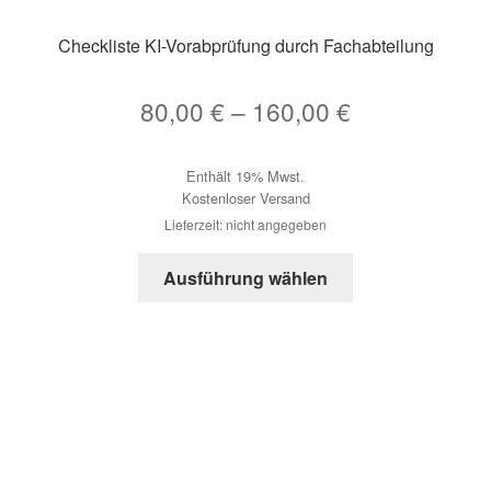
Checkliste KI-Vorabprüfung durch Fachabteilung
Preisspanne
80,00
€
–
160,00
€
80,00 €
Enthält 19% Mwst.
bis
Kostenloser Versand
160,00 €
Lieferzeit: nicht angegeben
Dieses
Ausführung wählen
Produkt
weist
mehrere
Varianten
auf.
Die
Optionen
können