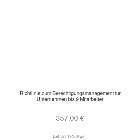
können
auf
der
Produktseite
gewählt
werden
Richtlinie zum Berechtigungsmanagement für
Unternehmen bis 9 Mitarbeiter
357,00
€
Enthält 19% Mwst.