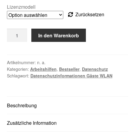
Lizenzmodell
Zurücksetzen
Muster
In den Warenkorb
Datenschutzinformationen
Gäste
WLAN
Menge
Artikelnummer:
n. a.
Kategorien:
Arbeitshilfen
,
Bestseller
,
Datenschutz
Schlagwort:
Datenschutzinformationen Gäste WLAN
Beschreibung
Zusätzliche Information