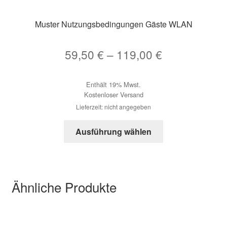
Muster Nutzungsbedingungen Gäste WLAN
Preisspanne
59,50
€
–
119,00
€
59,50 €
Enthält 19% Mwst.
bis
Kostenloser Versand
119,00 €
Lieferzeit: nicht angegeben
Dieses
Ausführung wählen
Produkt
weist
mehrere
Varianten
Ähnliche Produkte
auf.
Die
Optionen