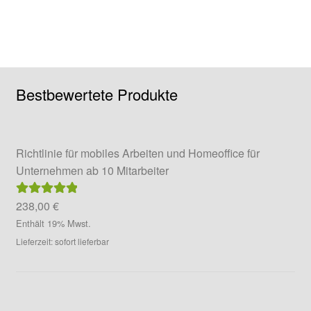
Bestbewertete Produkte
Richtlinie für mobiles Arbeiten und Homeoffice für
Unternehmen ab 10 Mitarbeiter
238,00
€
Bewertet mit
5.00
von 5
Enthält 19% Mwst.
Lieferzeit: sofort lieferbar