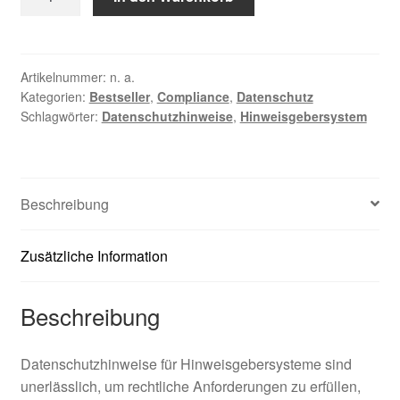
Datenschutzhinweise
für
Hinweisgebersysteme
Menge
Artikelnummer:
n. a.
Kategorien:
Bestseller
,
Compliance
,
Datenschutz
Schlagwörter:
Datenschutzhinweise
,
Hinweisgebersystem
Beschreibung
Zusätzliche Information
Beschreibung
Datenschutzhinweise für Hinweisgebersysteme sind
unerlässlich, um rechtliche Anforderungen zu erfüllen,