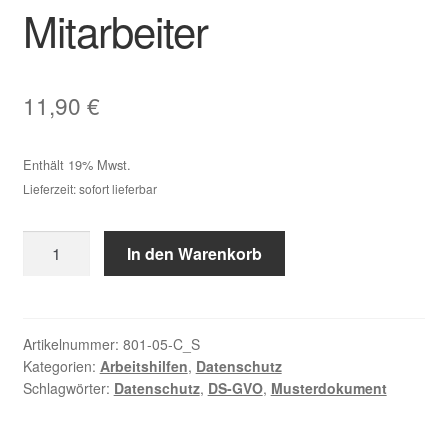
Mitarbeiter
11,90
€
Enthält 19% Mwst.
Lieferzeit: sofort lieferbar
Muster:
In den Warenkorb
Information
betroffener
Personen
(Art.
Artikelnummer:
801-05-C_S
Kategorien:
Arbeitshilfen
,
Datenschutz
14
Schlagwörter:
Datenschutz
,
DS-GVO
,
Musterdokument
DS-
GVO)
für