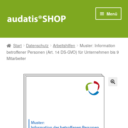
Zur
Zum
Menü
Navigation
Inhalt
springen
springen
Compliance
Start
Datenschutz
Arbeitshilfen
Muster: Information
Unter
betroffener Personen (Art. 14 DS-GVO) für Unternehmen bis 9
Datenschutz
öffnen
Mitarbeiter
Unter
IT-Sicherheit
öffnen
Bestseller
🔍